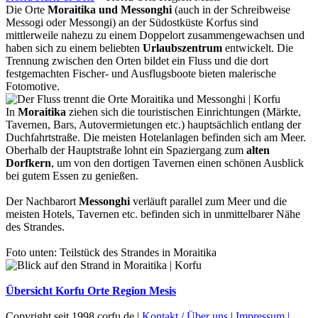
Die Orte
Moraitika und Messonghi
(auch in der Schreibweise
Messogi oder Messongi) an der Südostküste Korfus sind
mittlerweile nahezu zu einem Doppelort zusammengewachsen und
haben sich zu einem beliebten
Urlaubszentrum
entwickelt. Die
Trennung zwischen den Orten bildet ein Fluss und die dort
festgemachten Fischer- und Ausflugsboote bieten malerische
Fotomotive.
In
Moraitika
ziehen sich die touristischen Einrichtungen (Märkte,
Tavernen, Bars, Autovermietungen etc.) hauptsächlich entlang der
Duchfahrtstraße. Die meisten Hotelanlagen befinden sich am Meer.
Oberhalb der Hauptstraße lohnt ein Spaziergang zum
alten
Dorfkern
, um von den dortigen Tavernen einen schönen Ausblick
bei gutem Essen zu genießen.
Der Nachbarort
Messonghi
verläuft parallel zum Meer und die
meisten Hotels, Tavernen etc. befinden sich in unmittelbarer Nähe
des Strandes.
Foto unten: Teilstück des Strandes in Moraitika
Übersicht Korfu Orte Region Mesis
Copyright seit 1998 corfu.de |
Kontakt / Über uns
|
Impressum |