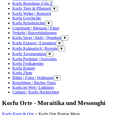
Korfu Reisetipps A bis Z
Korfu Tiere & Pflanzen
▼
Korfu Wetter | Reisezeit
Korfu Geschichte
Korfu Reiseberichte
▼
Unterkunft | Mietauto | Fähre
Verkehr | Busverbindungen
Korfu Sport | Aktiv | Wandern
▼
Korfu Exkurse | Extratipps
▼
Korfu Kulinarisch | Rezepte
▼
Korfu Tavernentipps
▼
Korfu Produkte | Souvenirs
Korfu Festkalender
Korfu Knigge
Korfu Zitate
Bilder | Fotos | Wallpaper
▼
Reiseführer | Bücher Tipps
Korfu im Web | Linktipps
Updates | Korfu Nachrichten
Korfu Orte - Moraitika und Messonghi
Korfu Karte & Orte
> Korfu Orte Region Mesis