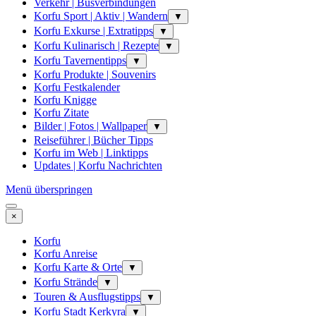
Verkehr | Busverbindungen
Korfu Sport | Aktiv | Wandern
▼
Korfu Exkurse | Extratipps
▼
Korfu Kulinarisch | Rezepte
▼
Korfu Tavernentipps
▼
Korfu Produkte | Souvenirs
Korfu Festkalender
Korfu Knigge
Korfu Zitate
Bilder | Fotos | Wallpaper
▼
Reiseführer | Bücher Tipps
Korfu im Web | Linktipps
Updates | Korfu Nachrichten
Menü überspringen
×
Korfu
Korfu Anreise
Korfu Karte & Orte
▼
Korfu Strände
▼
Touren & Ausflugstipps
▼
Korfu Stadt Kerkyra
▼