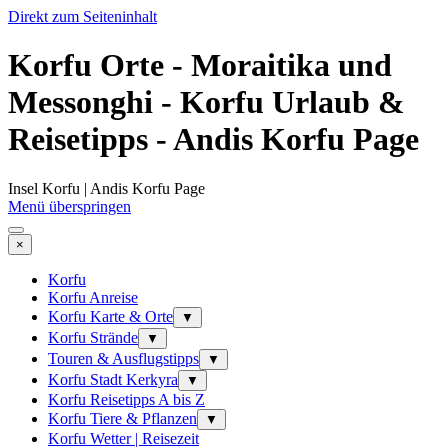
Direkt zum Seiteninhalt
Korfu Orte - Moraitika und
Messonghi - Korfu Urlaub &
Reisetipps - Andis Korfu Page
Insel Korfu | Andis Korfu Page
Menü überspringen
×
Korfu
Korfu Anreise
Korfu Karte & Orte
▼
Korfu Strände
▼
Touren & Ausflugstipps
▼
Korfu Stadt Kerkyra
▼
Korfu Reisetipps A bis Z
Korfu Tiere & Pflanzen
▼
Korfu Wetter | Reisezeit